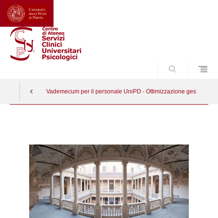
CERCA
Vademecum per il personale UniPD - Ottimizzazione gestione situ
Vai
al
contenuto