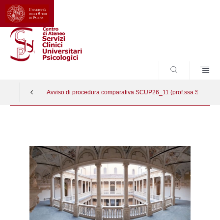
CERCA
Avviso di procedura comparativa SCUP26_11 (prof.ssa Simonelli,
Vai
al
contenuto