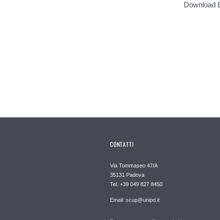
Download 
CONTATTI
Via Tommaseo 47/A
35131 Padova
Tel. +39 049 827 8450
Email: scup@unipd.it