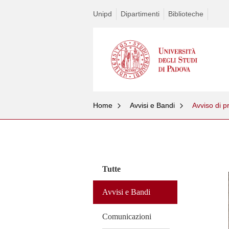
Unipd
Dipartimenti
Biblioteche
Home
Avvisi e Bandi
Avviso di 
Vai
al
contenuto
Tutte
Avvisi e Bandi
Comunicazioni