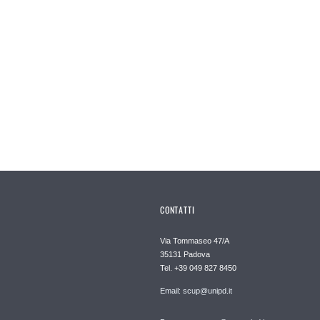
CONTATTI
Via Tommaseo 47/A
35131 Padova
Tel. +39 049 827 8450
Email: scup@unipd.it