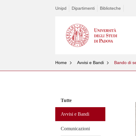
Unipd
Dipartimenti
Biblioteche
Home
Avvisi e Bandi
Bando di se
Vai
al
contenuto
Tutte
Avvisi e Bandi
Comunicazioni