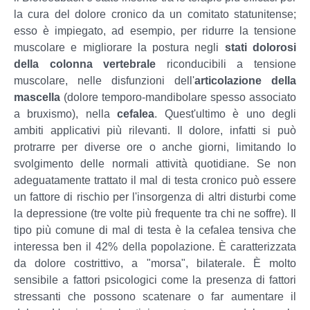
la cura del dolore cronico da un comitato statunitense;
esso è impiegato, ad esempio, per ridurre la tensione
muscolare e migliorare la postura negli
stati dolorosi
della colonna vertebrale
riconducibili a tensione
muscolare, nelle disfunzioni dell'
articolazione della
mascella
(dolore temporo-mandibolare spesso associato
a bruxismo), nella
cefalea
. Quest'ultimo è uno degli
ambiti applicativi più rilevanti. Il dolore, infatti si può
protrarre per diverse ore o anche giorni, limitando lo
svolgimento delle normali attività quotidiane. Se non
adeguatamente trattato il mal di testa cronico può essere
un fattore di rischio per l'insorgenza di altri disturbi come
la depressione (tre volte più frequente tra chi ne soffre). Il
tipo più comune di mal di testa è la cefalea tensiva che
interessa ben il 42% della popolazione. È caratterizzata
da dolore costrittivo, a "morsa", bilaterale. È molto
sensibile a fattori psicologici come la presenza di fattori
stressanti che possono scatenare o far aumentare il