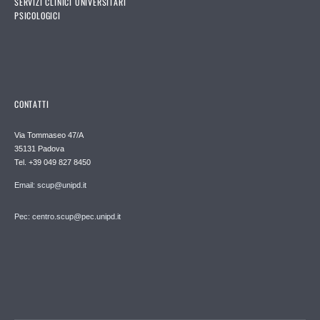
SERVIZI CLINICI UNIVERSITARI
PSICOLOGICI
CONTATTI
Via Tommaseo 47/A
35131 Padova
Tel. +39 049 827 8450
Email: scup@unipd.it
Pec: centro.scup@pec.unipd.it