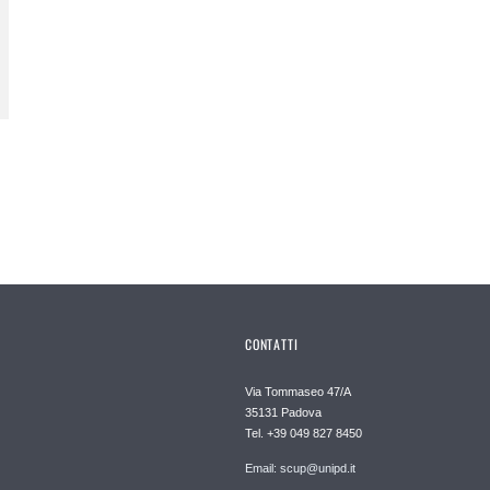
CONTATTI
Via Tommaseo 47/A
35131 Padova
Tel. +39 049 827 8450
Email: scup@unipd.it