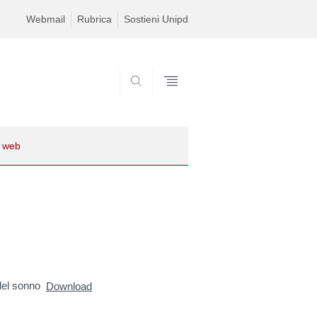
Webmail
Rubrica
Sostieni Unipd
CERCA
e web
 del sonno
Download